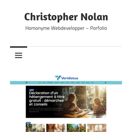
Skip
to
Christopher Nolan
content
Homonyme Webdevelopper – Porfolio