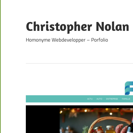
Skip
to
content
Christopher Nolan
Homonyme Webdevelopper – Porfolio