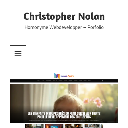
Skip
to
Christopher Nolan
content
Homonyme Webdevelopper – Porfolio