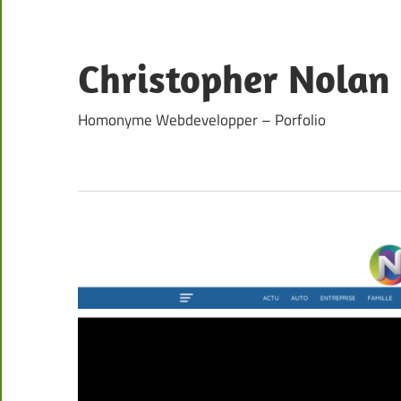
Skip
to
content
Christopher Nolan
Homonyme Webdevelopper – Porfolio