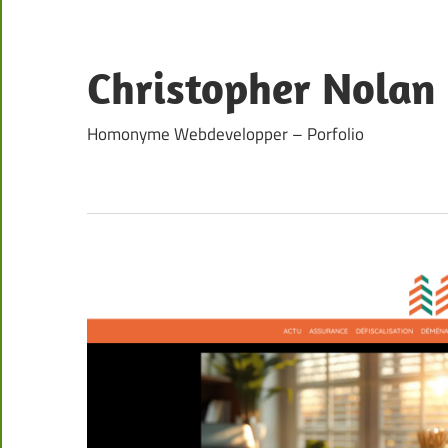
Skip
to
content
Christopher Nolan
Homonyme Webdevelopper – Porfolio