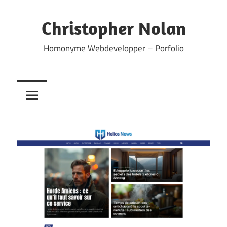
Skip
to
Christopher Nolan
content
Homonyme Webdevelopper – Porfolio