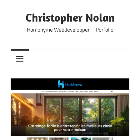
Skip
to
Christopher Nolan
content
Homonyme Webdevelopper – Porfolio