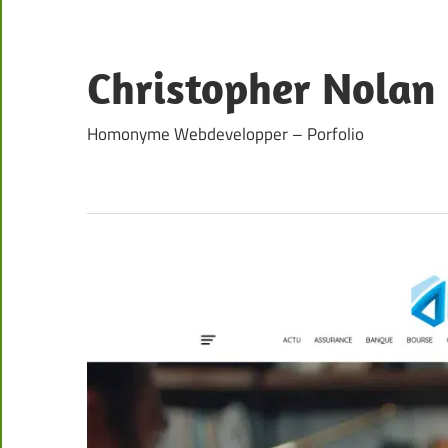
Skip
to
content
Christopher Nolan
Homonyme Webdevelopper – Porfolio