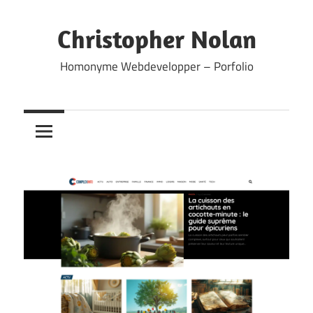
Skip
to
Christopher Nolan
content
Homonyme Webdevelopper – Porfolio