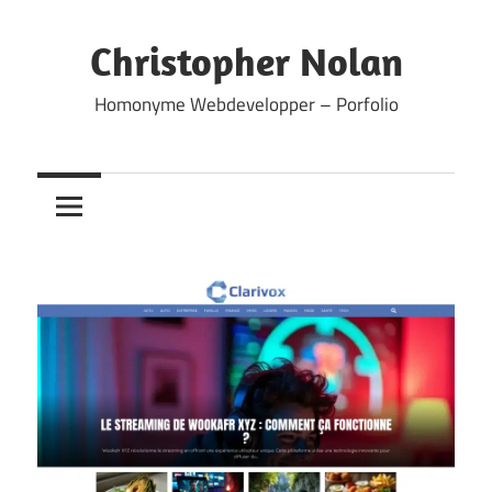
Skip
to
Christopher Nolan
content
Homonyme Webdevelopper – Porfolio