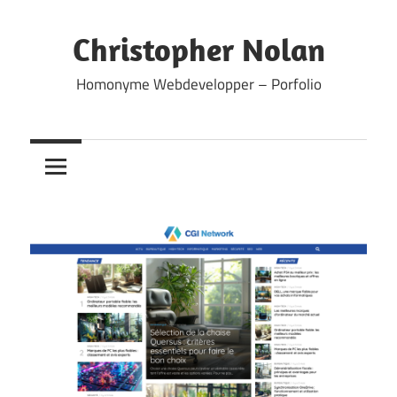
Skip
to
Christopher Nolan
content
Homonyme Webdevelopper – Porfolio