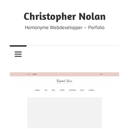
Skip
to
Christopher Nolan
content
Homonyme Webdevelopper – Porfolio