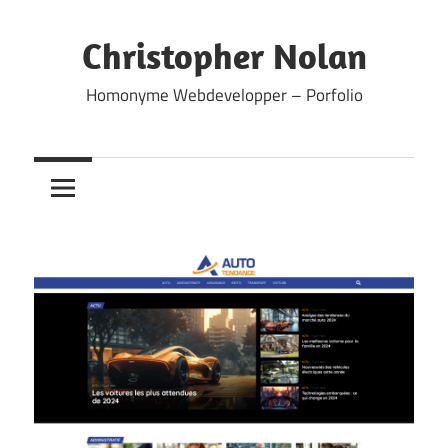
Skip
to
Christopher Nolan
content
Homonyme Webdevelopper – Porfolio